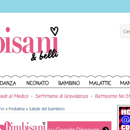
IDANZA
NEONATO
BAMBINO
MALATTIE
MA
iedi al Medico
Settimane di Gravidanza
Battesimo No St
ono
»
Pediatria
»
Salute del bambino