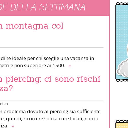
E DELLA SETTIMANA
in montagna col
udine ideale per chi sceglie una vacanza in
etri e non superiore ai 1500.
»
piercing: ci sono rischi
za?
inton
un problema dovuto al piercing sia sufficiente
e, quindi, ricorrere solo a cure locali, non ci
anza.
»