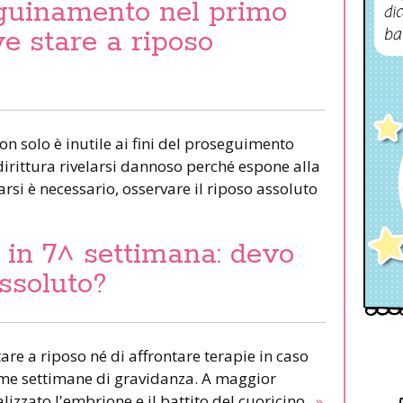
guinamento nel primo
dic
ba
ve stare a riposo
n solo è inutile ai fini del proseguimento
irittura rivelarsi dannoso perché espone alla
si è necessario, osservare il riposo assoluto
in 7^ settimana: devo
assoluto?
are a riposo né di affrontare terapie in caso
rime settimane di gravidanza. A maggior
lizzato l'embrione e il battito del cuoricino.
»