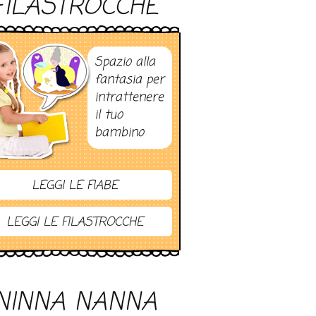
FILASTROCCHE
Spazio alla
fantasia per
intrattenere
il tuo
bambino
LEGGI LE FIABE
LEGGI LE FILASTROCCHE
NINNA NANNA