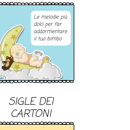
Le melodie più
dolci per far
addormentare
il tuo bimbo
SIGLE DEI
CARTONI