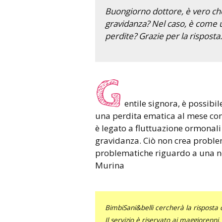
Buongiorno dottore, è vero che è
gravidanza? Nel caso, è come un
perdite? Grazie per la risposta.
G
entile signora, è possibi
una perdita ematica al mese con
è legato a fluttuazione ormonali
gravidanza. Ciò non crea proble
problematiche riguardo a una no
Murina
BimbiSani&belli cercherà la risposta c
Il servizio è riservato ai maggiorenni.