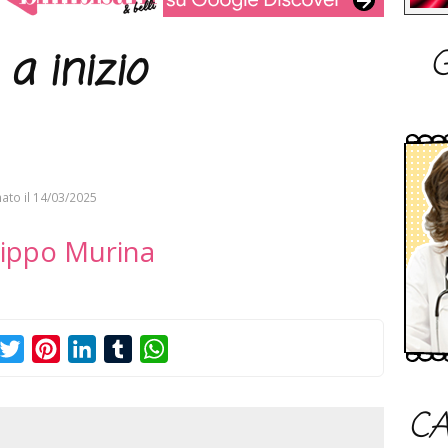
G
a inizio
ato il
14/03/2025
lippo Murina
acebook
Twitter
Pinterest
LinkedIn
Tumblr
WhatsApp
CA