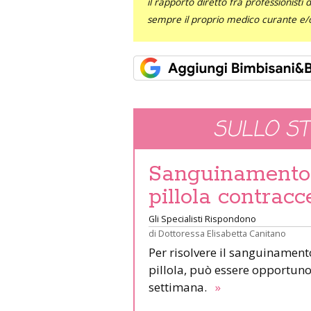
il rapporto diretto fra professionisti
sempre il proprio medico curante e/o 
SULLO S
Sanguinamento 
pillola contracc
Gli Specialisti Rispondono
di
Dottoressa Elisabetta Canitano
Per risolvere il sanguinamen
pillola, può essere opportun
settimana.
»