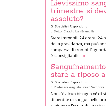
Lievissimo san
trimestre: si de
assoluto?
Gli Specialisti Rispondono
di
Dottor Claudio Ivan Brambilla
Stare immobili 24 ore su 24 no
della gravidanza, ma può add
comparsa di trombi. Riguardar
è sconsigliabile.
»
Sanguinamento 
stare a riposo 
Gli Specialisti Rispondono
di
Professor Augusto Enrico Semprini
Non c'è alcun bisogno né di st
di perdite di sangue nelle p
ragione se l'ecografia ha visua