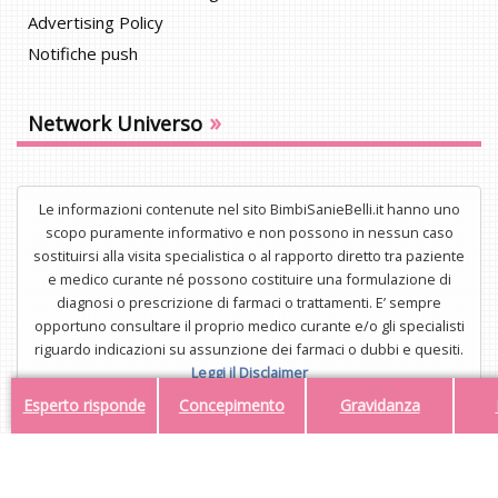
Advertising Policy
Notifiche push
»
Network Universo
Le informazioni contenute nel sito BimbiSanieBelli.it hanno uno
scopo puramente informativo e non possono in nessun caso
sostituirsi alla visita specialistica o al rapporto diretto tra paziente
e medico curante né possono costituire una formulazione di
diagnosi o prescrizione di farmaci o trattamenti. E’ sempre
opportuno consultare il proprio medico curante e/o gli specialisti
riguardo indicazioni su assunzione dei farmaci o dubbi e quesiti.
Leggi il Disclaimer
Esperto risponde
Concepimento
Gravidanza
UNISTAR Srl - Corso di Porta Nuova 3/A, 20121, Milano - P.IVA
34554323112
Mail:
redazione@bimbisaniebelli.it
- Tel: 02.63.675.300