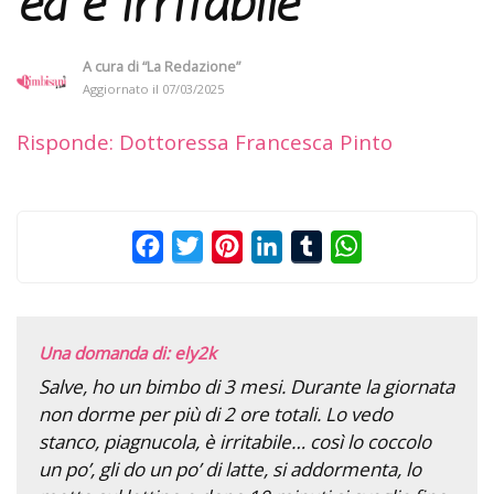
ed è irritabile
A cura di
“La Redazione”
Aggiornato il
07/03/2025
Risponde: Dottoressa Francesca Pinto
Facebook
Twitter
Pinterest
LinkedIn
Tumblr
WhatsApp
Una domanda di: ely2k
Salve, ho un bimbo di 3 mesi. Durante la giornata
non dorme per più di 2 ore totali. Lo vedo
stanco, piagnucola, è irritabile… così lo coccolo
un po’, gli do un po’ di latte, si addormenta, lo