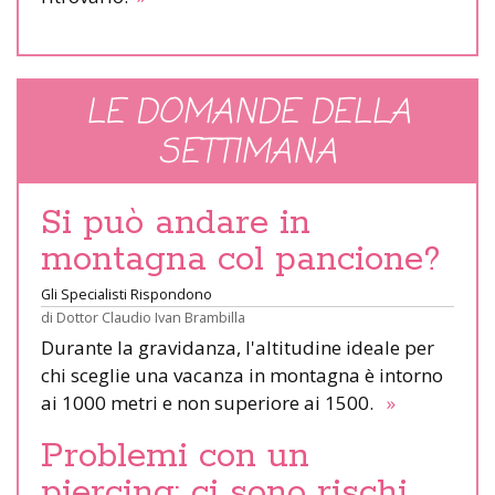
LE DOMANDE DELLA
SETTIMANA
Si può andare in
montagna col pancione?
Gli Specialisti Rispondono
di
Dottor Claudio Ivan Brambilla
Durante la gravidanza, l'altitudine ideale per
chi sceglie una vacanza in montagna è intorno
ai 1000 metri e non superiore ai 1500.
»
Problemi con un
piercing: ci sono rischi