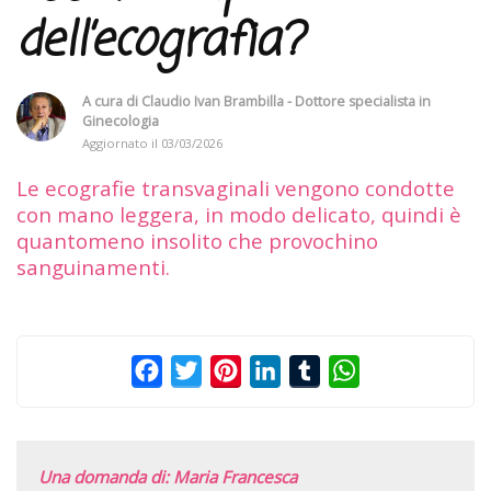
dell’ecografia?
A cura di
Claudio Ivan Brambilla - Dottore specialista in
Ginecologia
Aggiornato il
03/03/2026
Le ecografie transvaginali vengono condotte
con mano leggera, in modo delicato, quindi è
quantomeno insolito che provochino
sanguinamenti.
Facebook
Twitter
Pinterest
LinkedIn
Tumblr
WhatsApp
Una domanda di: Maria Francesca