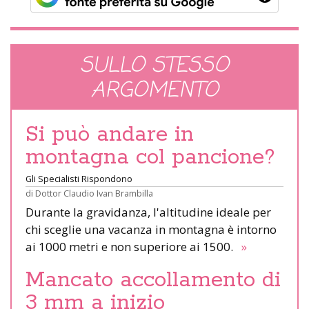
SULLO STESSO
ARGOMENTO
Si può andare in
montagna col pancione?
Gli Specialisti Rispondono
di
Dottor Claudio Ivan Brambilla
Durante la gravidanza, l'altitudine ideale per
chi sceglie una vacanza in montagna è intorno
ai 1000 metri e non superiore ai 1500.
»
Mancato accollamento di
3 mm a inizio