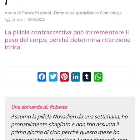
A cura di
Franca Fruzzetti - Dottoressa specialista in Ginecologia
Aggiornato il
18/06/2025
La pillola contraccettiva può incrementare il
peso del corpo, perché determina ritenzione
idrica.
Facebook
Twitter
Pinterest
LinkedIn
Tumblr
WhatsApp
Una domanda di: Roberta
Assumo la pillola Novadien da una settimana, ho
probabilmente sbagliato e non l’ho assunta il
primo giorno di ciclo perché questo mese ho
avuto dei giorni di spotting; la mia domanda non