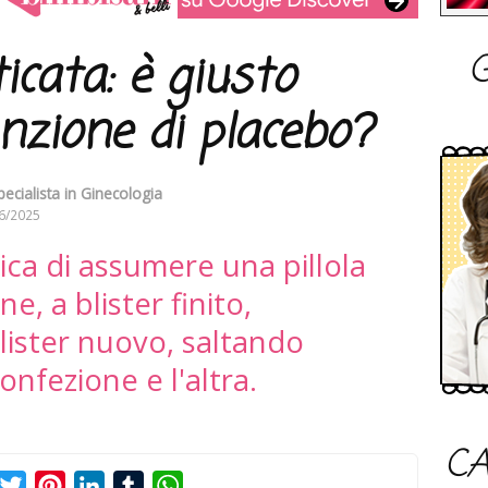
G
icata: è giusto
unzione di placebo?
pecialista in Ginecologia
6/2025
ica di assumere una pillola
e, a blister finito,
blister nuovo, saltando
confezione e l'altra.
CA
acebook
Twitter
Pinterest
LinkedIn
Tumblr
WhatsApp