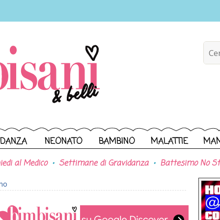
IDANZA
NEONATO
BAMBINO
MALATTIE
MA
iedi al Medico
Settimane di Gravidanza
Battesimo No St
ono