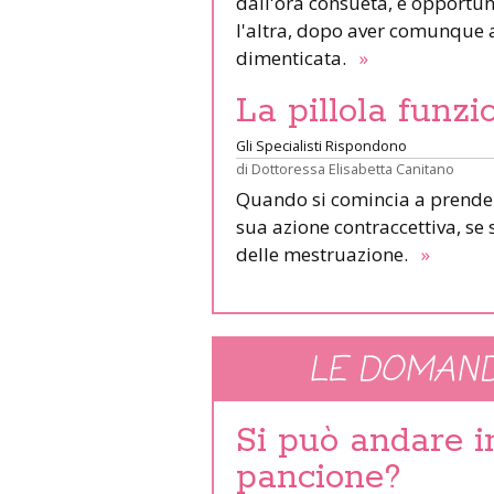
dall'ora consueta, è opportuno
l'altra, dopo aver comunque as
dimenticata.
»
La pillola funz
Gli Specialisti Rispondono
di
Dottoressa Elisabetta Canitano
Quando si comincia a prendere 
sua azione contraccettiva, se 
delle mestruazione.
»
LE DOMAND
Si può andare 
pancione?