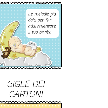
Le melodie più
dolci per far
addormentare
il tuo bimbo
SIGLE DEI
CARTONI