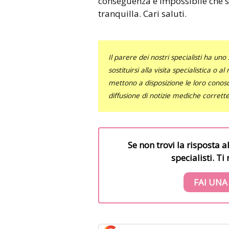
conseguenza è impossibile che s
tranquilla. Cari saluti.
Il parere dei nostri specialisti ha 
sostituirsi alla visita specialistica o 
mettono a disposizione le loro conosce
diffusione di notizie mediche corrett
Se non trovi la risposta a
specialisti. T
FAI UNA