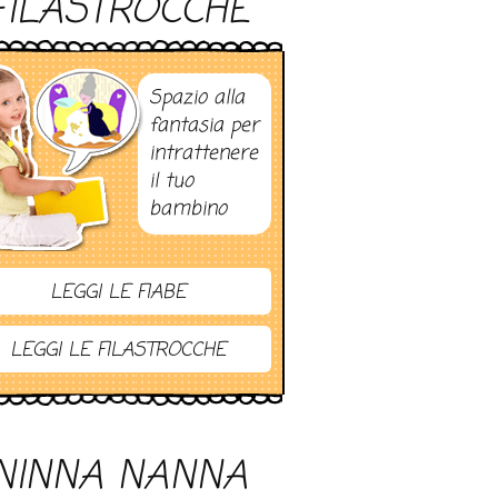
FILASTROCCHE
Spazio alla
fantasia per
intrattenere
il tuo
bambino
LEGGI LE FIABE
LEGGI LE FILASTROCCHE
NINNA NANNA