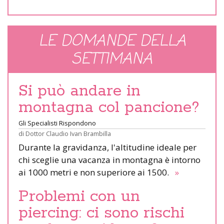
LE DOMANDE DELLA
SETTIMANA
Si può andare in
montagna col pancione?
Gli Specialisti Rispondono
di
Dottor Claudio Ivan Brambilla
Durante la gravidanza, l'altitudine ideale per
chi sceglie una vacanza in montagna è intorno
ai 1000 metri e non superiore ai 1500.
»
Problemi con un
piercing: ci sono rischi