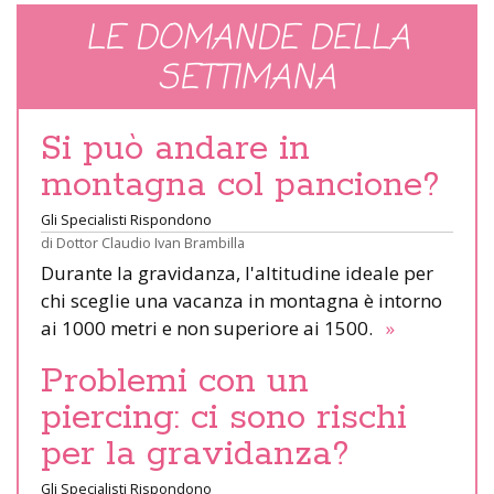
LE DOMANDE DELLA
SETTIMANA
Si può andare in
montagna col pancione?
Gli Specialisti Rispondono
di
Dottor Claudio Ivan Brambilla
Durante la gravidanza, l'altitudine ideale per
chi sceglie una vacanza in montagna è intorno
ai 1000 metri e non superiore ai 1500.
»
Problemi con un
piercing: ci sono rischi
per la gravidanza?
Gli Specialisti Rispondono