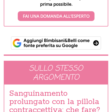
prima possibile.
FAI UNA DOMANDA ALL’ESPERTO
SULLO STESSO
ARGOMENTO
Sanguinamento
prolungato con la pillola
contraccettiva: che fare?