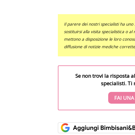
Il parere dei nostri specialisti ha 
sostituirsi alla visita specialistica o 
mettono a disposizione le loro conosce
diffusione di notizie mediche corrett
Se non trovi la risposta a
specialisti. T
FAI UNA