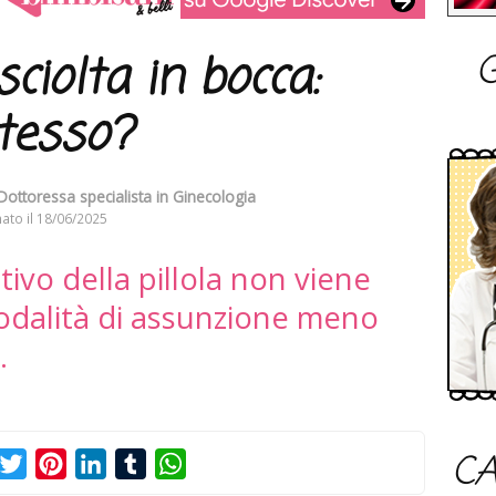
G
sciolta in bocca:
stesso?
 Dottoressa specialista in Ginecologia
ato il
18/06/2025
tivo della pillola non viene
odalità di assunzione meno
.
CA
acebook
Twitter
Pinterest
LinkedIn
Tumblr
WhatsApp