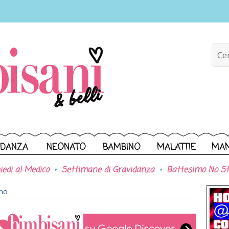
IDANZA
NEONATO
BAMBINO
MALATTIE
MA
iedi al Medico
Settimane di Gravidanza
Battesimo No St
ono