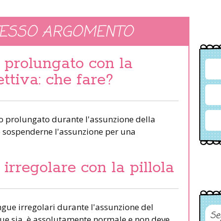
TESSO ARGOMENTO
prolungato con la
ettiva: che fare?
to prolungato durante l'assunzione della
o sospenderne l'assunzione per una
rregolare con la pillola
gue irregolari durante l'assunzione del
Se
que sia, è assolutamente normale e non deve