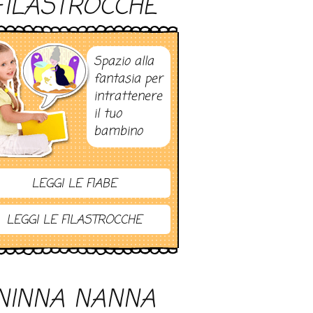
FILASTROCCHE
Spazio alla
fantasia per
intrattenere
il tuo
bambino
LEGGI LE FIABE
LEGGI LE FILASTROCCHE
NINNA NANNA