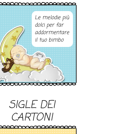
Le melodie più
dolci per far
addormentare
il tuo bimbo
SIGLE DEI
CARTONI