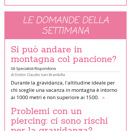
LE DOMANDE DELLA
SETTIMANA
Si può andare in
montagna col pancione?
Gli Specialisti Rispondono
di
Dottor Claudio Ivan Brambilla
Durante la gravidanza, l'altitudine ideale per
chi sceglie una vacanza in montagna è intorno
ai 1000 metri e non superiore ai 1500.
»
Problemi con un
piercing: ci sono rischi
per la gravidanza?