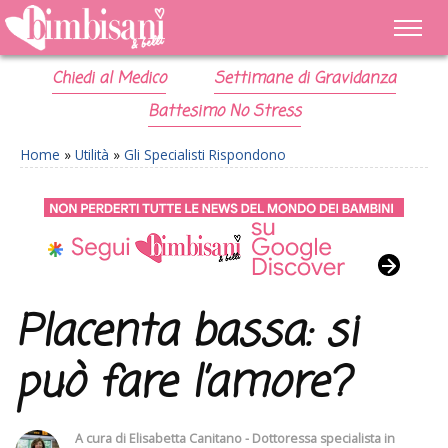
Chiedi al Medico
Settimane di Gravidanza
Battesimo No Stress
Home
»
Utilità
»
Gli Specialisti Rispondono
Placenta bassa: si
può fare l’amore?
A cura di
Elisabetta Canitano - Dottoressa specialista in