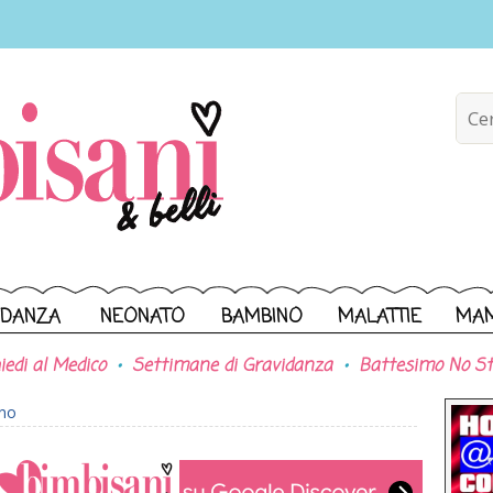
IDANZA
NEONATO
BAMBINO
MALATTIE
MA
iedi al Medico
Settimane di Gravidanza
Battesimo No St
ono