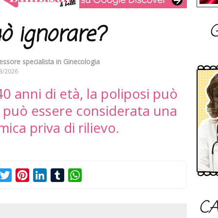
G
uò ignorare?
essore specialista in Ginecologia
3/2026
0 anni di età, la poliposi può
n può essere considerata una
ica priva di rilievo.
acebook
Twitter
Pinterest
LinkedIn
Tumblr
WhatsApp
CA