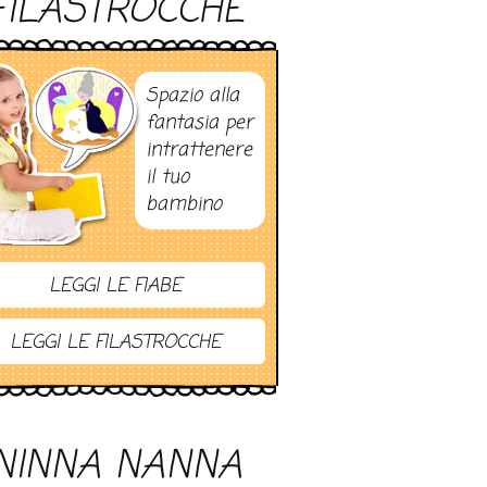
FILASTROCCHE
Spazio alla
fantasia per
intrattenere
il tuo
bambino
LEGGI LE FIABE
LEGGI LE FILASTROCCHE
NINNA NANNA