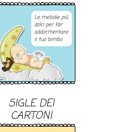
Le melodie più
dolci per far
addormentare
il tuo bimbo
SIGLE DEI
CARTONI