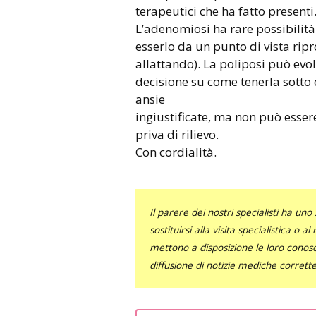
terapeutici che ha fatto presenti
L’adenomiosi ha rare possibilit
esserlo da un punto di vista rip
allattando). La poliposi può evo
decisione su come tenerla sotto 
ansie
ingiustificate, ma non può esser
priva di rilievo.
Con cordialità.
Il parere dei nostri specialisti ha 
sostituirsi alla visita specialistica o 
mettono a disposizione le loro conosce
diffusione di notizie mediche corrett