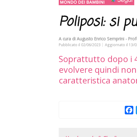
Poliposi: si p
A cura di
Augusto Enrico Semprini - Prof
Pubblicato il
02/06/2023
Aggiornato il
13/0
Soprattutto dopo i 4
evolvere quindi no
caratteristica anatom
F