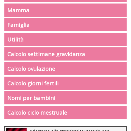
Mamma
Famiglia
Utilità
Calcolo settimane gravidanza
Calcolo ovulazione
Calcolo giorni fertili
Nomi per bambini
Calcolo ciclo mestruale
Aderiamo allo standard HONcode per