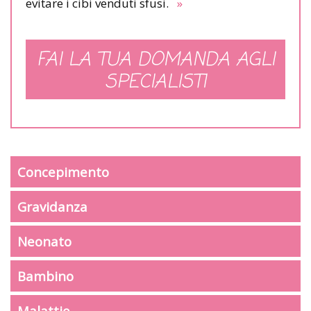
evitare i cibi venduti sfusi.
»
FAI LA TUA DOMANDA AGLI
SPECIALISTI
Concepimento
Gravidanza
Neonato
Bambino
Malattie