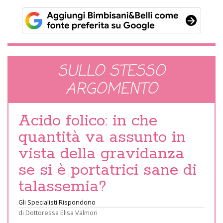
SULLO STESSO
ARGOMENTO
Acido folico: in che
quantità va assunto in
vista della gravidanza
se si è portatrici sane di
talassemia?
Gli Specialisti Rispondono
di
Dottoressa Elisa Valmori