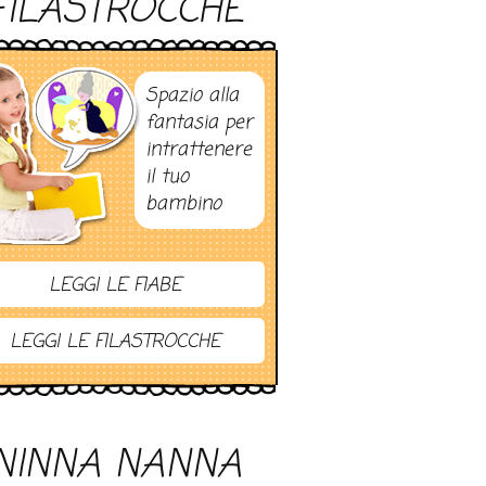
FILASTROCCHE
Spazio alla
fantasia per
intrattenere
il tuo
bambino
LEGGI LE FIABE
LEGGI LE FILASTROCCHE
NINNA NANNA