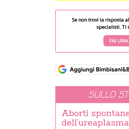
Se non trovi la risposta a
specialisti. T
FAI UNA
SULLO S
Aborti spontanei
dell’ureaplasm