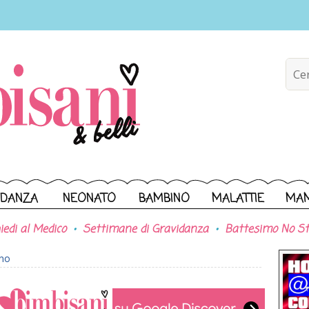
IDANZA
NEONATO
BAMBINO
MALATTIE
MA
iedi al Medico
Settimane di Gravidanza
Battesimo No St
ono