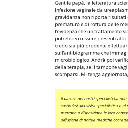
Gentile papà, la letteratura scientifica sull’effetto che una
infezione vaginale da ureaplasma
gravidanza non riporta risultati 
prematuro e di rottura delle 
l’evidenza che un trattamento sia
potrebbero essere presenti altri f
credo sia più prudente effettuar
sull’antibiogramma che immagino
microbiologico. Andrà poi verific
della terapia, se il tampone vagi
scomparsi. Mi tenga aggiornata, 
Il parere dei nostri specialisti ha 
sostituirsi alla visita specialistica o 
mettono a disposizione le loro conosce
diffusione di notizie mediche corrett