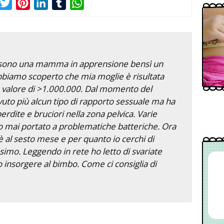
acebook
Twitter
Pinterest
LinkedIn
Tumblr
WhatsApp
n sono una mamma in apprensione bensì un
biamo scoperto che mia moglie è risultata
n valore di >1.000.000. Dal momento del
to più alcun tipo di rapporto sessuale ma ha
erdite e bruciori nella zona pelvica. Varie
 mai portato a problematiche batteriche. Ora
 al sesto mese e per quanto io cerchi di
simo. Leggendo in rete ho letto di svariate
insorgere al bimbo. Come ci consiglia di