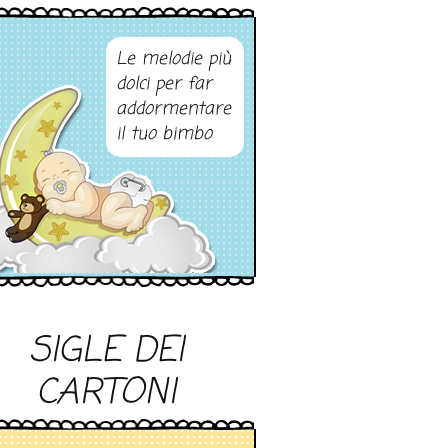
Le melodie più
dolci per far
addormentare
il tuo bimbo
SIGLE DEI
CARTONI