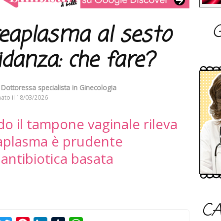
G
ureaplasma al sesto
danza: che fare?
Dottoressa specialista in Ginecologia
ato il
18/03/2026
do il tampone vaginale rileva
eaplasma è prudente
antibiotica basata
CA