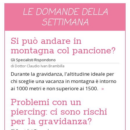
LE DOMANDE DELLA
SETTIMANA
Si può andare in
montagna col pancione?
Gli Specialisti Rispondono
di
Dottor Claudio Ivan Brambilla
Durante la gravidanza, l'altitudine ideale per
chi sceglie una vacanza in montagna è intorno
ai 1000 metri e non superiore ai 1500.
»
Problemi con un
piercing: ci sono rischi
per la gravidanza?