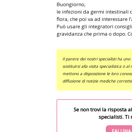
Buongiorno,
le infezioni da germi intestinali
flora, che poi va ad interessare 
Può usare gli integratori consigli
gravidanza che prima o dopo. C
Il parere dei nostri specialisti ha 
sostituirsi alla visita specialistica o 
mettono a disposizione le loro conosce
diffusione di notizie mediche corrett
Se non trovi la risposta a
specialisti. T
FAI UNA