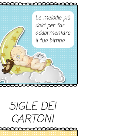
Le melodie più
dolci per far
addormentare
il tuo bimbo
SIGLE DEI
CARTONI