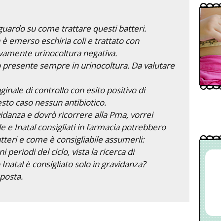
guardo su come trattare questi batteri.
 è emerso eschiria coli e trattato con
ivamente urinocoltura negativa.
o presente sempre in urinocoltura. Da valutare
nale di controllo con esito positivo di
esto caso nessun antibiotico.
vidanza e dovrò ricorrere alla Pma, vorrei
le e Inatal consigliati in farmacia potrebbero
teri e come è consigliabile assumerli:
eriodi del ciclo, vista la ricerca di
natal è consigliato solo in gravidanza?
sposta.