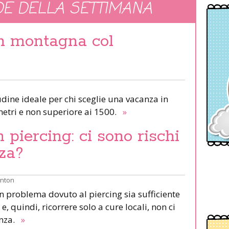
E DELLA SETTIMANA
in montagna col
udine ideale per chi sceglie una vacanza in
etri e non superiore ai 1500.
»
piercing: ci sono rischi
za?
inton
un problema dovuto al piercing sia sufficiente
e, quindi, ricorrere solo a cure locali, non ci
anza.
»