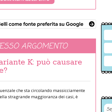
TESSO ARGOMENTO
ariante K: può causare
te?
nfluenzale che sta circolando massicciamente
nella stragrande maggioranza dei casi, è
Se