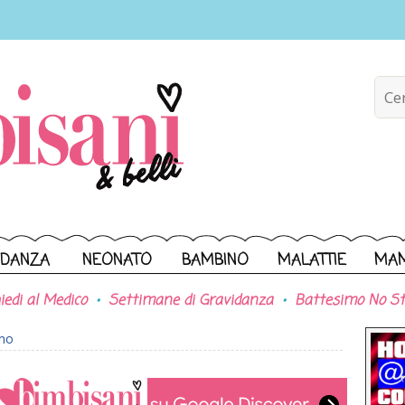
IDANZA
NEONATO
BAMBINO
MALATTIE
MA
iedi al Medico
Settimane di Gravidanza
Battesimo No St
ono