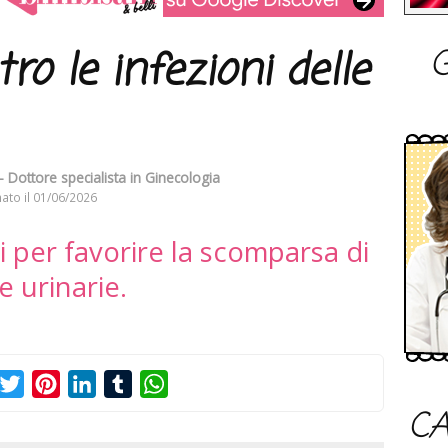
G
tro le infezioni delle
- Dottore specialista in Ginecologia
ato il
01/06/2026
li per favorire la scomparsa di
e urinarie.
acebook
Twitter
Pinterest
LinkedIn
Tumblr
WhatsApp
CA