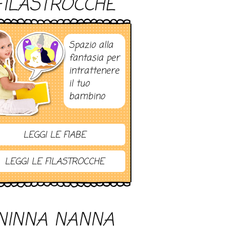
FILASTROCCHE
Spazio alla
fantasia per
intrattenere
il tuo
bambino
LEGGI LE FIABE
LEGGI LE FILASTROCCHE
NINNA NANNA