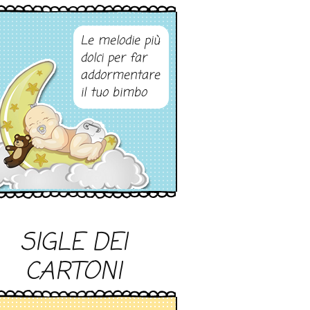
Le melodie più
dolci per far
addormentare
il tuo bimbo
SIGLE DEI
CARTONI