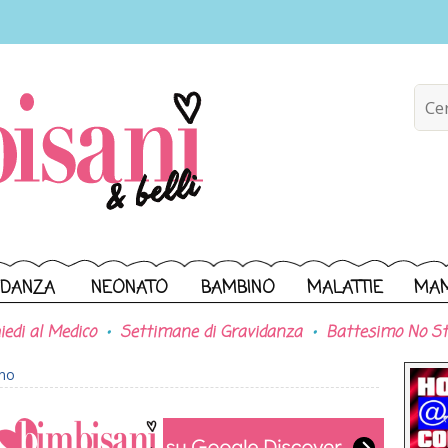
IDANZA
NEONATO
BAMBINO
MALATTIE
MA
iedi al Medico
Settimane di Gravidanza
Battesimo No St
ono