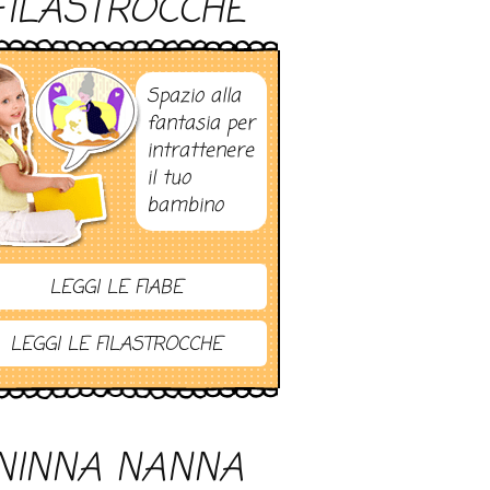
FILASTROCCHE
Spazio alla
fantasia per
intrattenere
il tuo
bambino
LEGGI LE FIABE
LEGGI LE FILASTROCCHE
NINNA NANNA