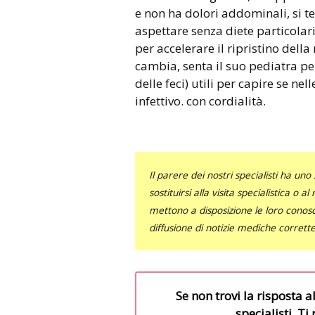
e non ha dolori addominali, si t
aspettare senza diete particolari
per accelerare il ripristino della
cambia, senta il suo pediatra pe
delle feci) utili per capire se ne
infettivo. con cordialità.
Il parere dei nostri specialisti ha 
sostituirsi alla visita specialistica o 
mettono a disposizione le loro conosce
diffusione di notizie mediche corrett
Se non trovi la risposta a
specialisti. T