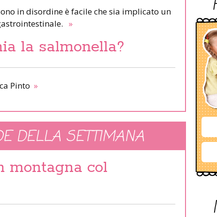
no in disordine è facile che sia implicato un
 gastrointestinale.
»
hia la salmonella?
ca Pinto
»
E DELLA SETTIMANA
in montagna col