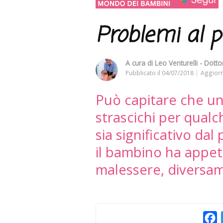
Problemi al p
A cura di
Leo Venturelli - Dottor
Pubblicato il
04/07/2018
Aggiorn
Può capitare che un'
strascichi per qual
sia significativo dal
il bambino ha appet
malessere, diversam
F