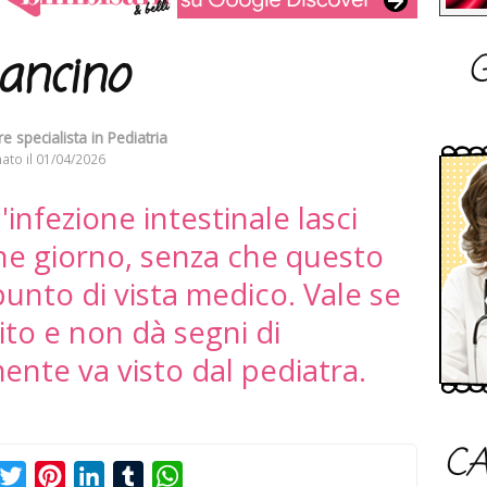
G
ancino
e specialista in Pediatria
ato il
01/04/2026
infezione intestinale lasci
che giorno, senza che questo
 punto di vista medico. Vale se
ito e non dà segni di
ente va visto dal pediatra.
CA
acebook
Twitter
Pinterest
LinkedIn
Tumblr
WhatsApp