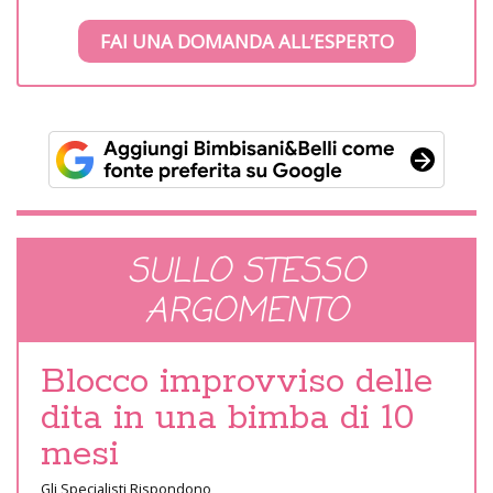
FAI UNA DOMANDA ALL’ESPERTO
SULLO STESSO
ARGOMENTO
Blocco improvviso delle
dita in una bimba di 10
mesi
Gli Specialisti Rispondono