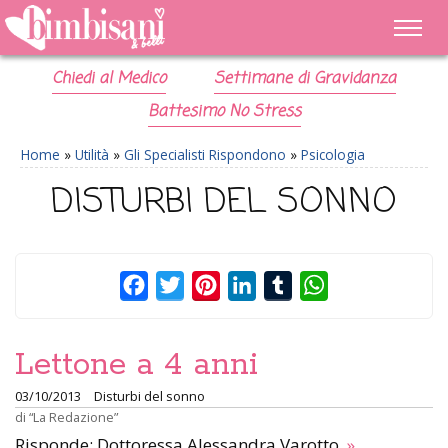
Chiedi al Medico
Settimane di Gravidanza
Battesimo No Stress
Home
»
Utilità
»
Gli Specialisti Rispondono
»
Psicologia
DISTURBI DEL SONNO
Facebook
Twitter
Pinterest
LinkedIn
Tumblr
WhatsApp
Lettone a 4 anni
03/10/2013
Disturbi del sonno
di
“La Redazione”
Risponde: Dottoressa Alessandra Varotto
»