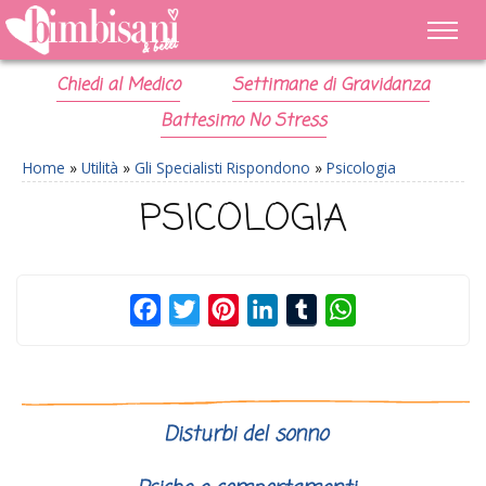
Chiedi al Medico
Settimane di Gravidanza
Battesimo No Stress
Home
»
Utilità
»
Gli Specialisti Rispondono
»
Psicologia
PSICOLOGIA
Facebook
Twitter
Pinterest
LinkedIn
Tumblr
WhatsApp
Disturbi del sonno