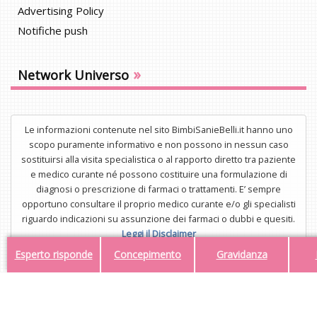
Advertising Policy
Notifiche push
»
Network Universo
Le informazioni contenute nel sito BimbiSanieBelli.it hanno uno
scopo puramente informativo e non possono in nessun caso
sostituirsi alla visita specialistica o al rapporto diretto tra paziente
e medico curante né possono costituire una formulazione di
diagnosi o prescrizione di farmaci o trattamenti. E’ sempre
opportuno consultare il proprio medico curante e/o gli specialisti
riguardo indicazioni su assunzione dei farmaci o dubbi e quesiti.
Leggi il Disclaimer
Esperto risponde
Concepimento
Gravidanza
UNISTAR Srl - Corso di Porta Nuova 3/A, 20121, Milano - P.IVA
34554323112
Mail:
redazione@bimbisaniebelli.it
- Tel: 02.63.675.300
© 2026 - Tutti i diritti riservati