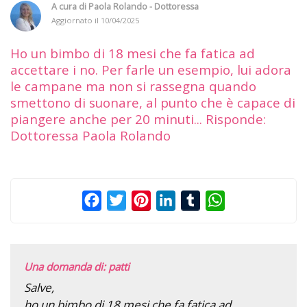
A cura di
Paola Rolando - Dottoressa
Aggiornato il
10/04/2025
Ho un bimbo di 18 mesi che fa fatica ad
accettare i no. Per farle un esempio, lui adora
le campane ma non si rassegna quando
smettono di suonare, al punto che è capace di
piangere anche per 20 minuti... Risponde:
Dottoressa Paola Rolando
Facebook
Twitter
Pinterest
LinkedIn
Tumblr
WhatsApp
Una domanda di: patti
Salve,
ho un bimbo di 18 mesi che fa fatica ad