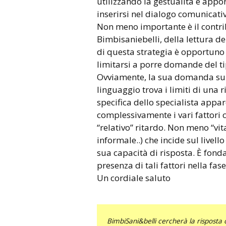
utilizzando la gestualità e appo
inserirsi nel dialogo comunicati
Non meno importante è il contribu
Bimbisaniebelli, della lettura de
di questa strategia è opportuno p
limitarsi a porre domande del tip
Ovviamente, la sua domanda sul li
linguaggio trova i limiti di una r
specifica dello specialista app
complessivamente i vari fattori 
“relativo” ritardo. Non meno “vit
informale..) che incide sul livell
sua capacità di risposta. È fond
presenza di tali fattori nella fas
Un cordiale saluto
BimbiSani&belli cercherà la risposta c