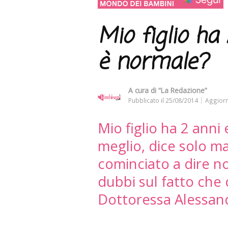
Mio figlio ha
è normale?
A cura di
“La Redazione”
Pubblicato il
25/08/2014
Aggiorn
Mio figlio ha 2 anni
meglio, dice solo 
cominciato a dire n
dubbi sul fatto che 
Dottoressa Alessan