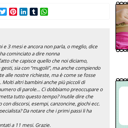
acebook
Twitter
Pinterest
LinkedIn
Tumblr
WhatsApp
i e 3 mesi e ancora non parla, o meglio, dice
ha cominciato a dire nonna
fatto che capisce quello che noi diciamo,
 gesti, sia con “mugolii”, ma anche compiendo
te alle nostre richieste, ma è come se fosse
 Molti altri bambini anche più piccoli di
o numero di parole… Ci dobbiamo preoccupare o
 metta tutto questo tempo? Inutile dire che
con discorsi, esempi, canzoncine, giochi ecc.
cialista? Da notare che i primi passi li ha
ntati a 11 mesi. Grazie.