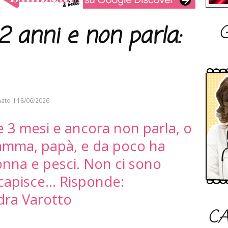
G
 2 anni e non parla:
ato il
18/06/2026
 e 3 mesi e ancora non parla, o
mamma, papà, e da poco ha
onna e pesci. Non ci sono
capisce... Risponde:
dra Varotto
CA