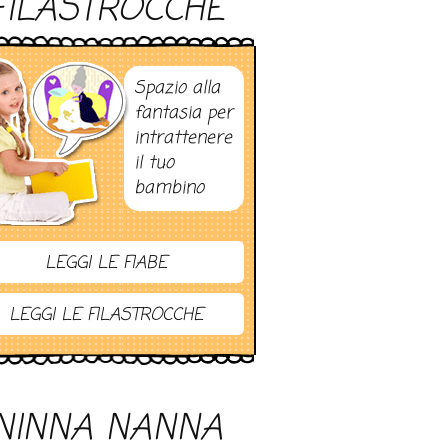
FILASTROCCHE
Spazio alla
fantasia per
intrattenere
il tuo
bambino
LEGGI LE FIABE
LEGGI LE FILASTROCCHE
NINNA NANNA