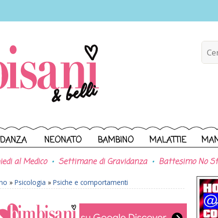
IDANZA
NEONATO
BAMBINO
MALATTIE
MA
iedi al Medico
Settimane di Gravidanza
Battesimo No St
ono
»
Psicologia
»
Psiche e comportamenti