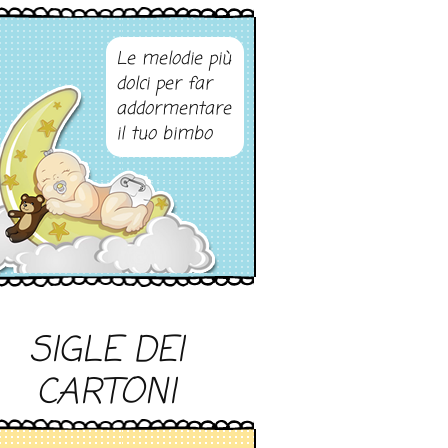
Le melodie più
dolci per far
addormentare
il tuo bimbo
SIGLE DEI
CARTONI