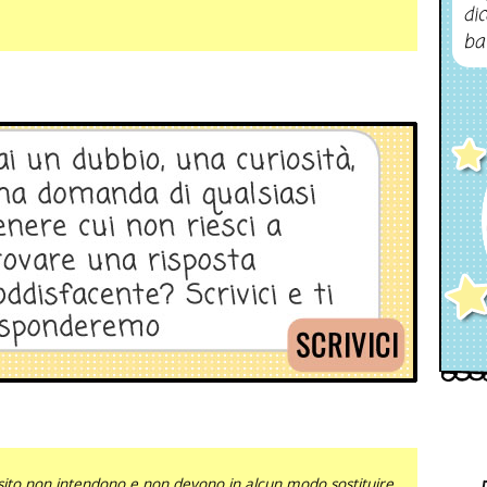
dic
ba
sito non intendono e non devono in alcun modo sostituire