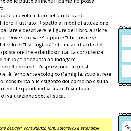
rre delle pause affinché il bambino possa
vo.
to, più volte citato nella rubrica di
l libro illustrato. Rispetto ai modi di attuazione
arlare e descrivere le figure del libro, anziché
o “Dove si trova x?” oppure “Che cosa è y?”.
vello di “fisiologicità” di questo ritardo del
isposta on-line e dattiloscritta. La consulenza
are all’uopo adeguata ad indagare
che influenzando l’espressione di questo
ale” è l’ambiente ecologico (famiglia, scuola, rete
o di sensibilità alle esigenze del bambino e sulla
amentale quindi individuare l’eventuale
e di valutazione specialistica.
Se
he desideri, consultando fonti autorevoli e attendibili.