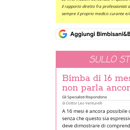
il rapporto diretto fra professionisti
sempre il proprio medico curante e/o 
SULLO S
Bimba di 16 me
non parla anco
Gli Specialisti Rispondono
di
Dottor Leo Venturelli
A 16 mesi è ancora possibile
senza che questo sia espressi
deve dimostrare di comprender