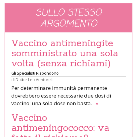
SULLO STESSO
ARGOMENTO
Vaccino antimeningite
somministrato una sola
volta (senza richiami)
Gli Specialisti Rispondono
di
Dottor Leo Venturelli
Per determinare immunità permanente
dovrebbero essere necessarie due dosi di
vaccino: una sola dose non basta.
»
Vaccino
antimeningococco: va