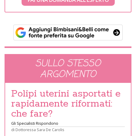
SULLO STESSO
ARGOMENTO
Polipi uterini asportati e
rapidamente riformati:
che fare?
Gli Specialisti Rispondono
di
Dottoressa Sara De Carolis