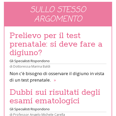
SULLO STESSO
ARGOMENTO
Prelievo per il test
prenatale: si deve fare a
digiuno?
Gli Specialisti Rispondono
di
Dottoressa Marina Baldi
Non c'è bisogno di osservare il digiuno in vista
di un test prenatale.
»
Dubbi sui risultati degli
esami ematologici
Gli Specialisti Rispondono
di
Professor Angelo Michele Carella