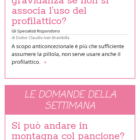
gravidanza se non si
associa l’uso del
profilattico?
Gli Specialisti Rispondono
di
Dottor Claudio Ivan Brambilla
A scopo anticoncezionale è più che sufficiente
assumere la pillola, non serve usare anche il
profilattico.
»
LE DOMANDE DELLA
SETTIMANA
Si può andare in
montagna col pancione?