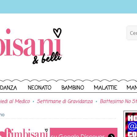
IDANZA
NEONATO
BAMBINO
MALATTIE
MA
iedi al Medico
Settimane di Gravidanza
Battesimo No St
ono