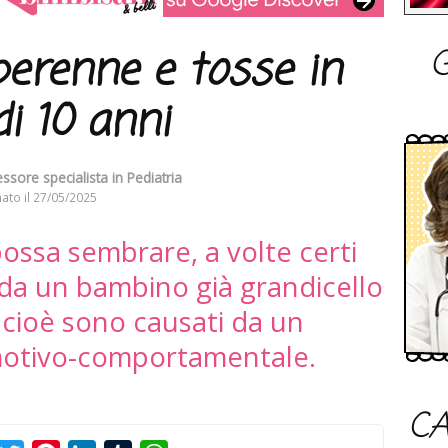
G
perenne e tosse in
i 10 anni
ssore specialista in Pediatria
ato il
27/05/2025
ossa sembrare, a volte certi
 da un bambino già grandicello
 cioè sono causati da un
motivo-comportamentale.
CA