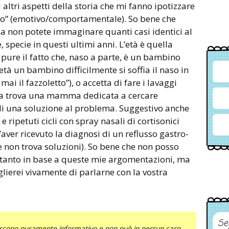
altri aspetti della storia che mi fanno ipotizzare
ico” (emotivo/comportamentale). So bene che
a non potete immaginare quanti casi identici al
specie in questi ultimi anni. L’età è quella
 pure il fatto che, naso a parte, è un bambino
 età un bambino difficilmente si soffia il naso in
 il fazzoletto”), o accetta di fare i lavaggi
ora trova una mamma dedicata a cercare
ali una soluzione al problema. Suggestivo anche
e ripetuti cicli con spray nasali di cortisonici
 l’aver ricevuto la diagnosi di un reflusso gastro-
e non trova soluzioni). So bene che non posso
ltanto in base a queste mie argomentazioni, ma
glierei vivamente di parlarne con la vostra
Se
uno scopo puramente informativo e non può in nessun caso