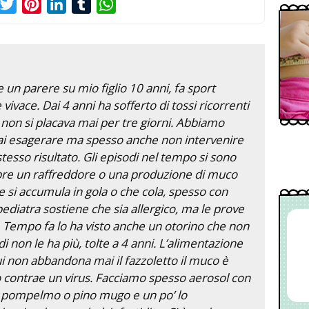
acebook
Twitter
Pinterest
LinkedIn
Tumblr
WhatsApp
 un parere su mio figlio 10 anni, fa sport
ivace. Dai 4 anni ha sofferto di tossi ricorrenti
 non si placava mai per tre giorni. Abbiamo
ai esagerare ma spesso anche non intervenire
esso risultato. Gli episodi nel tempo si sono
mpre un raffreddore o una produzione di muco
e si accumula in gola o che cola, spesso con
ediatra sostiene che sia allergico, ma le prove
. Tempo fa lo ha visto anche un otorino che non
i non le ha più, tolte a 4 anni. L’alimentazione
ui non abbandona mai il fazzoletto il muco è
 contrae un virus. Facciamo spesso aerosol con
di pompelmo o pino mugo e un po’ lo