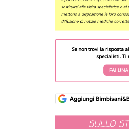
sostituirsi alla visita specialistica o 
mettono a disposizione le loro conosce
diffusione di notizie mediche corrett
Se non trovi la risposta a
specialisti. T
FAI UNA
SULLO S