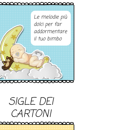
Le melodie più
dolci per far
addormentare
il tuo bimbo
SIGLE DEI
CARTONI