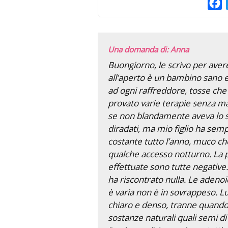
F
Una domanda di: Anna
Buongiorno, le scrivo per avere
all’aperto è un bambino sano e v
ad ogni raffreddore, tosse che
provato varie terapie senza m
se non blandamente aveva lo st
diradati, ma mio figlio ha se
costante tutto l’anno, muco ch
qualche accesso notturno. La p
effettuate sono tutte negative
ha riscontrato nulla. Le adenoid
è varia non è in sovrappeso. L
chiaro e denso, tranne quando
sostanze naturali quali semi 