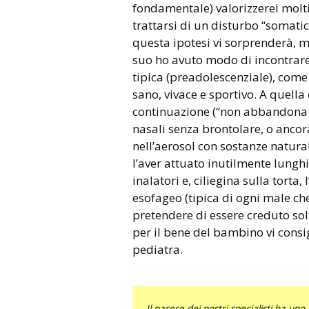
fondamentale) valorizzerei molti 
trattarsi di un disturbo “somat
questa ipotesi vi sorprenderà, m
suo ho avuto modo di incontrare, 
tipica (preadolescenziale), come
sano, vivace e sportivo. A quella
continuazione (“non abbandona mai
nasali senza brontolare, o anc
nell’aerosol con sostanze natur
l’aver attuato inutilmente lunghi 
inalatori e, ciliegina sulla torta,
esofageo (tipica di ogni male ch
pretendere di essere creduto so
per il bene del bambino vi consi
pediatra.
Il parere dei nostri specialisti ha 