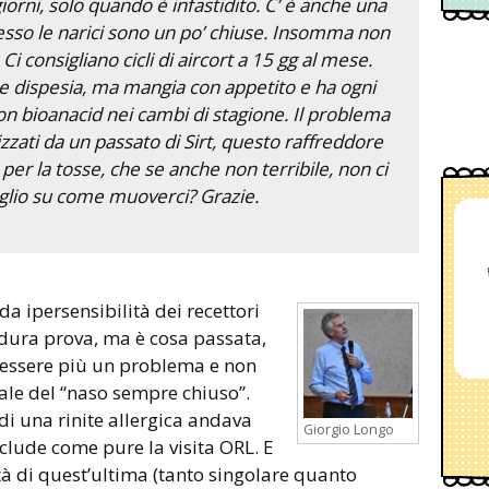
iorni, solo quando è infastidito. C’ è anche una
sso le narici sono un po’ chiuse. Insomma non
i consigliano cicli di aircort a 15 gg al mese.
o e dispesia, ma mangia con appetito e ha ogni
on bioanacid nei cambi di stagione. Il problema
izzati da un passato di Sirt, questo raffreddore
a per la tosse, che se anche non terribile, non ci
glio su come muoverci? Grazie.
 dura prova, ma è cosa passata,
 essere più un problema e non
uale del “naso sempre chiuso”.
 di una rinite allergica andava
Giorgio Longo
esclude come pure la visita ORL. E
à di quest’ultima (tanto singolare quanto