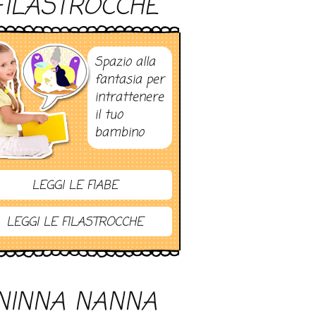
FILASTROCCHE
Spazio alla
fantasia per
intrattenere
il tuo
bambino
LEGGI LE FIABE
LEGGI LE FILASTROCCHE
NINNA NANNA