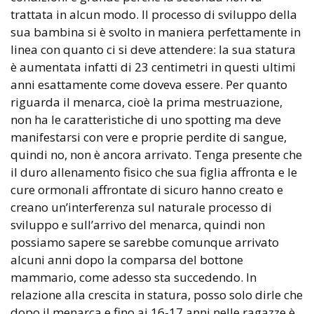
trattata in alcun modo. Il processo di sviluppo della
sua bambina si è svolto in maniera perfettamente in
linea con quanto ci si deve attendere: la sua statura
è aumentata infatti di 23 centimetri in questi ultimi
anni esattamente come doveva essere. Per quanto
riguarda il menarca, cioè la prima mestruazione,
non ha le caratteristiche di uno spotting ma deve
manifestarsi con vere e proprie perdite di sangue,
quindi no, non è ancora arrivato. Tenga presente che
il duro allenamento fisico che sua figlia affronta e le
cure ormonali affrontate di sicuro hanno creato e
creano un’interferenza sul naturale processo di
sviluppo e sull’arrivo del menarca, quindi non
possiamo sapere se sarebbe comunque arrivato
alcuni anni dopo la comparsa del bottone
mammario, come adesso sta succedendo. In
relazione alla crescita in statura, posso solo dirle che
dopo il menarca e fino ai 16-17 anni nelle ragazze è