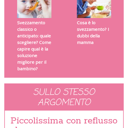
Svezzamento
Cosa è lo
classico o
svezzamento? I
anticipato: quale
dubbi della
scegliere? Come
mamma
capire qual è la
soluzione
migliore per il
bambino?
SULLO STESSO
ARGOMENTO
Piccolissima con reflusso