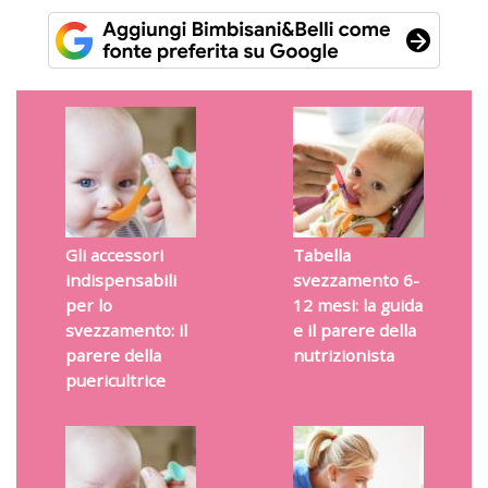
Gli accessori
Tabella
indispensabili
svezzamento 6-
per lo
12 mesi: la guida
svezzamento: il
e il parere della
parere della
nutrizionista
puericultrice