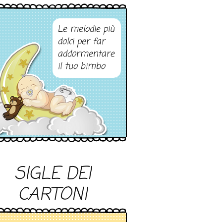
Le melodie più
dolci per far
addormentare
il tuo bimbo
SIGLE DEI
CARTONI