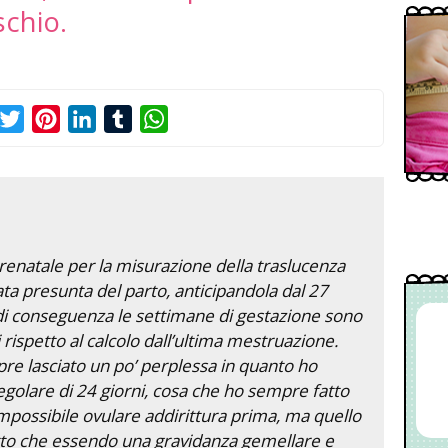
schio.
acebook
Twitter
Pinterest
LinkedIn
Tumblr
WhatsApp
prenatale per la misurazione della traslucenza
data presunta del parto, anticipandola dal 27
i conseguenza le settimane di gestazione sono
 rispetto al calcolo dall’ultima mestruazione.
re lasciato un po’ perplessa in quanto ho
golare di 24 giorni, cosa che ho sempre fatto
mpossibile ovulare addirittura prima, ma quello
atto che essendo una gravidanza gemellare e