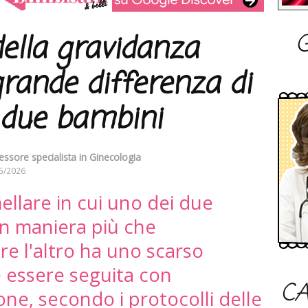
G
ella gravidanza
rande differenza di
i due bambini
essore specialista in Ginecologia
5/2026
llare in cui uno dei due
in maniera più che
e l'altro ha uno scarso
 essere seguita con
CA
ne, secondo i protocolli delle