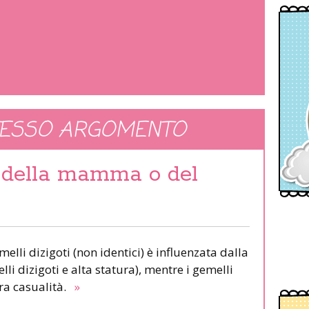
TESSO ARGOMENTO
” della mamma o del
elli dizigoti (non identici) è influenzata dalla
i dizigoti e alta statura), mentre i gemelli
ura casualità.
»