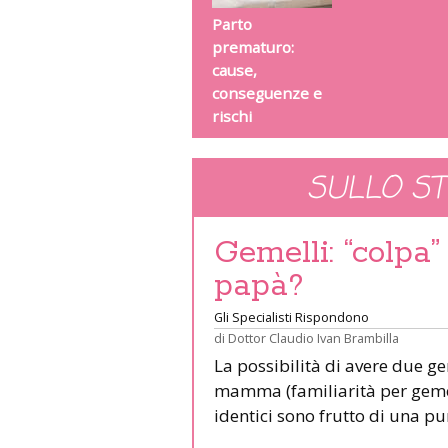
Parto
prematuro:
cause,
conseguenze e
rischi
SULLO S
Gemelli: “colpa
papà?
Gli Specialisti Rispondono
di
Dottor Claudio Ivan Brambilla
La possibilità di avere due gem
mamma (familiarità per gemell
identici sono frutto di una p