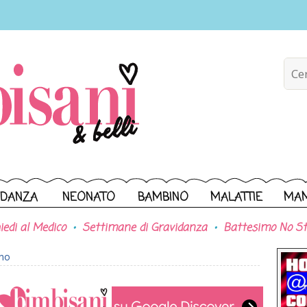
IDANZA
NEONATO
BAMBINO
MALATTIE
MA
iedi al Medico
Settimane di Gravidanza
Battesimo No St
ono