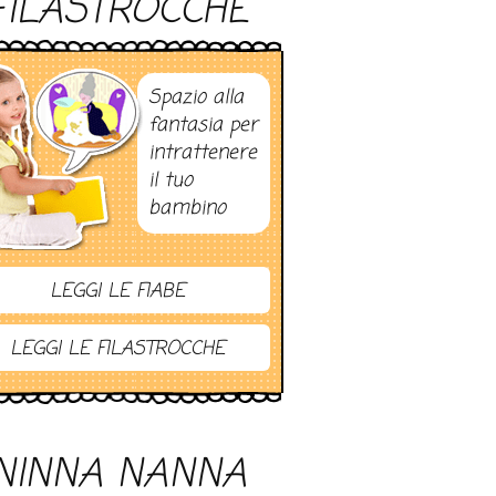
FILASTROCCHE
Spazio alla
fantasia per
intrattenere
il tuo
bambino
LEGGI LE FIABE
LEGGI LE FILASTROCCHE
NINNA NANNA