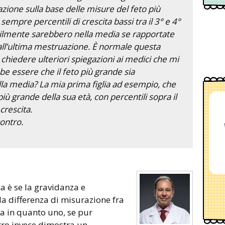
zione sulla base delle misure del feto più
sempre percentili di crescita bassi tra il 3° e 4°
ilmente sarebbero nella media se rapportate
all’ultima mestruazione. È normale questa
 chiedere ulteriori spiegazioni ai medici che mi
 essere che il feto più grande sia
a media? La mia prima figlia ad esempio, che
iù grande della sua età, con percentili sopra il
crescita.
contro.
 è se la gravidanza e
la differenza di misurazione fra
va in quanto uno, se pur
ltro invece dimostra un