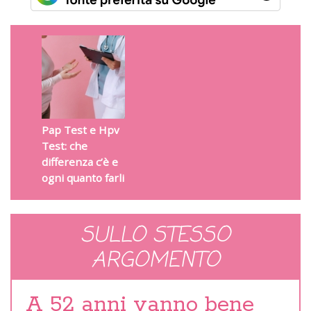
Pap Test e Hpv
Test: che
differenza c’è e
ogni quanto farli
SULLO STESSO
ARGOMENTO
A 52 anni vanno bene