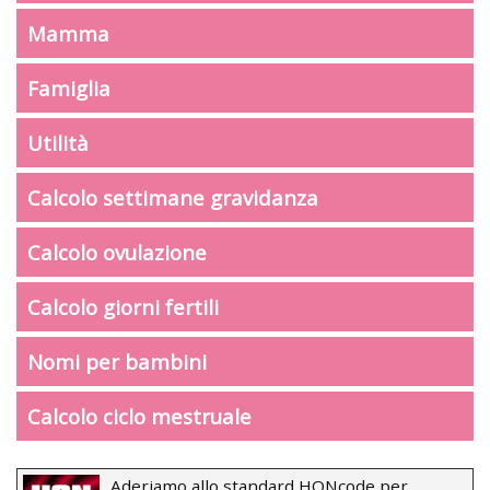
Mamma
Famiglia
Utilità
Calcolo settimane gravidanza
Calcolo ovulazione
Calcolo giorni fertili
Nomi per bambini
Calcolo ciclo mestruale
Aderiamo allo standard HONcode per