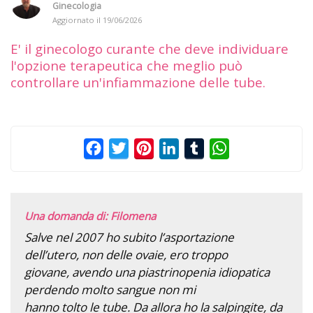
Ginecologia
Aggiornato il
19/06/2026
E' il ginecologo curante che deve individuare
l'opzione terapeutica che meglio può
controllare un'infiammazione delle tube.
Facebook
Twitter
Pinterest
LinkedIn
Tumblr
WhatsApp
Una domanda di: Filomena
Salve nel 2007 ho subito l’asportazione
dell’utero, non delle ovaie, ero troppo
giovane, avendo una piastrinopenia idiopatica
perdendo molto sangue non mi
hanno tolto le tube. Da allora ho la salpingite, da