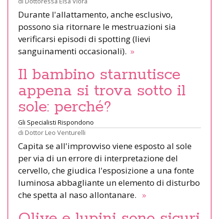
di
Dottoressa Elsa Viora
Durante l'allattamento, anche esclusivo,
possono sia ritornare le mestruazioni sia
verificarsi episodi di spotting (lievi
sanguinamenti occasionali).
»
Il bambino starnutisce
appena si trova sotto il
sole: perché?
Gli Specialisti Rispondono
di
Dottor Leo Venturelli
Capita se all'improvviso viene esposto al sole
per via di un errore di interpretazione del
cervello, che giudica l'esposizione a una fonte
luminosa abbagliante un elemento di disturbo
che spetta al naso allontanare.
»
Olive e lupini sono sicuri