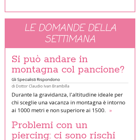
LE DOMANDE DELLA
SETTIMANA
Si può andare in
montagna col pancione?
Gli Specialisti Rispondono
di
Dottor Claudio Ivan Brambilla
Durante la gravidanza, l'altitudine ideale per
chi sceglie una vacanza in montagna è intorno
ai 1000 metri e non superiore ai 1500.
»
Problemi con un
piercing: ci sono rischi