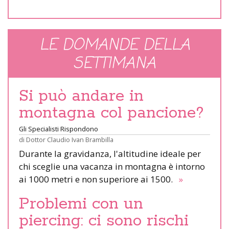
LE DOMANDE DELLA
SETTIMANA
Si può andare in
montagna col pancione?
Gli Specialisti Rispondono
di
Dottor Claudio Ivan Brambilla
Durante la gravidanza, l'altitudine ideale per
chi sceglie una vacanza in montagna è intorno
ai 1000 metri e non superiore ai 1500.
»
Problemi con un
piercing: ci sono rischi