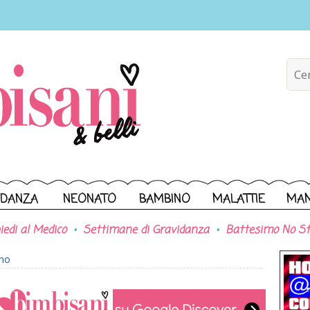
IDANZA
NEONATO
BAMBINO
MALATTIE
MA
iedi al Medico
Settimane di Gravidanza
Battesimo No St
ono