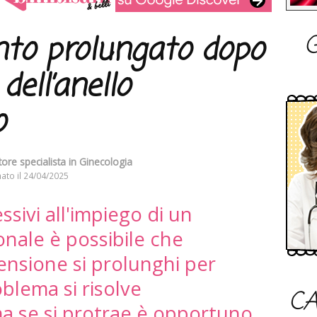
G
to prolungato dopo
dell’anello
o
tore specialista in Ginecologia
ato il
24/04/2025
ssivi all'impiego di un
nale è possibile che
ensione si prolunghi per
roblema si risolve
CA
 se si protrae è opportuno