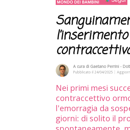
Sanguinamen
l’inserimento 
contraccettiv
A cura di
Gaetano Perrini - Dot
Pubblicato il
24/04/2025
Aggiorn
Nei primi mesi succe
contraccettivo ormo
l'emorragia da sosp
giorni: di solito il p
spontaneamente, ma