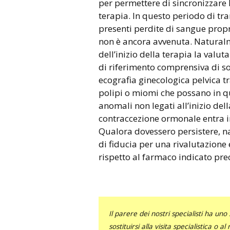
per permettere di sincronizzare
terapia. In questo periodo di tr
presenti perdite di sangue propr
non è ancora avvenuta. Naturalm
dell’inizio della terapia la valut
di riferimento comprensiva di sol
ecografia ginecologica pelvica 
polipi o miomi che possano in 
anomali non legati all’inizio dell
contraccezione ormonale entra in 
Qualora dovessero persistere, na
di fiducia per una rivalutazione
rispetto al farmaco indicato pr
Il parere dei nostri specialisti ha 
sostituirsi alla visita specialistica o 