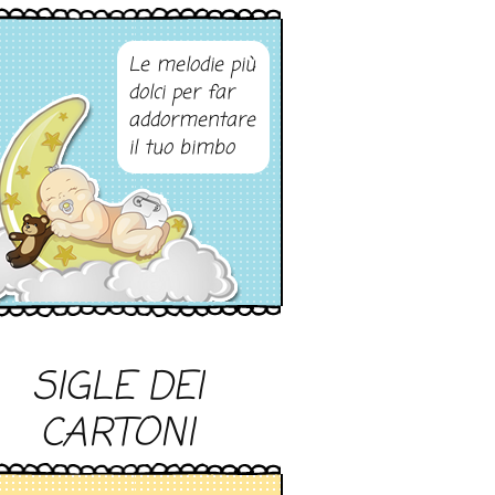
Le melodie più
dolci per far
addormentare
il tuo bimbo
SIGLE DEI
CARTONI