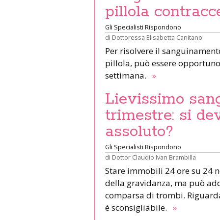
pillola contracc
Gli Specialisti Rispondono
di
Dottoressa Elisabetta Canitano
Per risolvere il sanguinamen
pillola, può essere opportun
settimana.
»
Lievissimo san
trimestre: si de
assoluto?
Gli Specialisti Rispondono
di
Dottor Claudio Ivan Brambilla
Stare immobili 24 ore su 24 no
della gravidanza, ma può add
comparsa di trombi. Riguardar
è sconsigliabile.
»