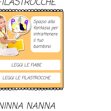
FILASTROCCHE
Spazio alla
fantasia per
intrattenere
il tuo
bambino
LEGGI LE FIABE
LEGGI LE FILASTROCCHE
NINNA NANNA