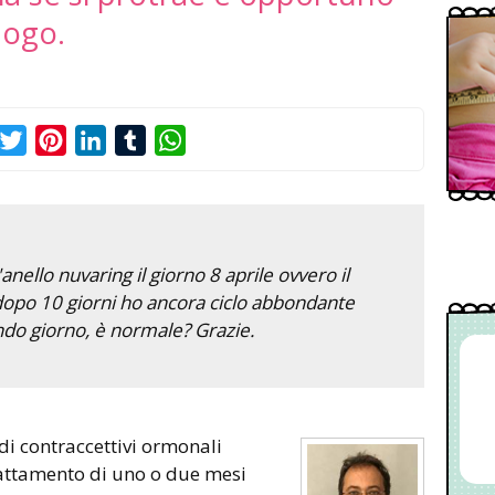
logo.
acebook
Twitter
Pinterest
LinkedIn
Tumblr
WhatsApp
'anello nuvaring il giorno 8 aprile ovvero il
, dopo 10 giorni ho ancora ciclo abbondante
ndo giorno, è normale? Grazie.
dattamento di uno o due mesi