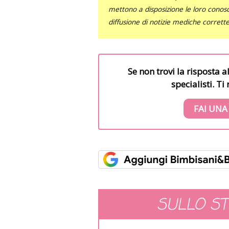
mettono a disposizione le loro conosce
diffusione di notizie mediche corrett
Se non trovi la risposta a
specialisti. T
FAI UNA
SULLO S