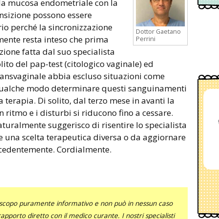
 la mucosa endometriale con la
ansizione possono essere
io perché la sincronizzazione
Dottor Gaetano
ente resta inteso che prima
Perrini
azione fatta dal suo specialista
ito del pap-test (citologico vaginale) ed
transvaginale abbia escluso situazioni come
qualche modo determinare questi sanguinamenti
a terapia. Di solito, dal terzo mese in avanti la
ritmo e i disturbi si riducono fino a cessare.
turalmente suggerisco di risentire lo specialista
 e una scelta terapeutica diversa o da aggiornare
ecedentemente. Cordialmente.
uno scopo puramente informativo e non può in nessun caso
al rapporto diretto con il medico curante. I nostri specialisti