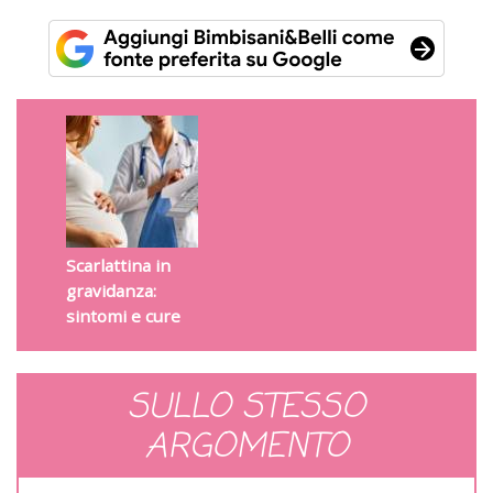
Scarlattina in
gravidanza:
sintomi e cure
SULLO STESSO
ARGOMENTO