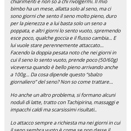
chiarimenti e non so a chi rivolgermi. Il mio
bimbo ha un mese, allatta solo al seno, ma ci
sono giorni che sento il seno molto pieno, duro
per la pienezza e a lui basta solo un seno a
poppata, e altri giorni lo sento vuoto, spremendo
esce poco, qualche goccia e il flusso cambia… E
lui vuole stare perennemente attaccato…
Facendo la doppia pesata noto che nei giorni in
cui il seno lo sento vuoto, prende poco (50/60g)
viceversa quando è bello pieno arrivando anche
a 100g… Da cosa dipende questo “sbalzo
giornaliero” del seno? Non so come trattare…
Ho anche un altro problema, si formano alcuni
noduli di latte, tratto con Tachipirina, massaggi e
impacchi caldi ma scarsissimi risultati..
Lo attacco sempre a richiesta ma nei giorni in cui
il seno sembra vuoto è come se non dasse il