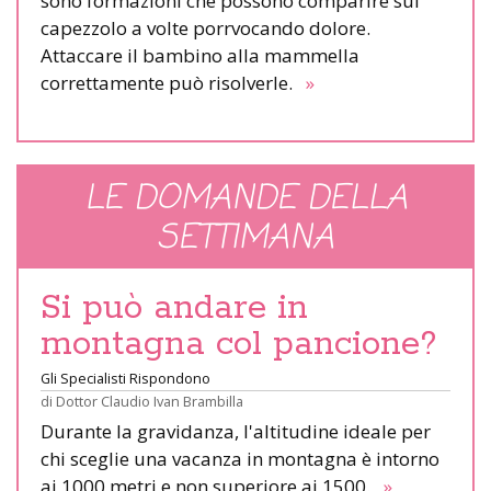
sono formazioni che possono comparire sul
capezzolo a volte porrvocando dolore.
Attaccare il bambino alla mammella
correttamente può risolverle.
»
LE DOMANDE DELLA
SETTIMANA
Si può andare in
montagna col pancione?
Gli Specialisti Rispondono
di
Dottor Claudio Ivan Brambilla
Durante la gravidanza, l'altitudine ideale per
chi sceglie una vacanza in montagna è intorno
ai 1000 metri e non superiore ai 1500.
»