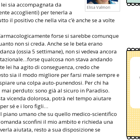
e lei sia accompagnata da
Elisa Valmori
e accoglienti) per tenerla a
to il positivo che nella vita c’è anche se a volte
.
o farmacologicamente forse si sarebbe comunque
anto non si creda. Anche se le beta erano
idanza (ossia 5 settimane), non si vedeva ancora
stazionale…forse qualcosa non stava andando
e lei ha agito di conseguenza, credo che
gesto sia il modo migliore per farsi male sempre e
espiare una colpa auto-punendosi. Per chi ha
 mai perduto: sono già al sicuro in Paradiso.
esta vicenda dolorosa, potrà nel tempo aiutare
per sé e i loro figli…
ul piano umano che su quello medico-scientifico
domanda sconfini il mio ambito e richieda una
verla aiutata, resto a sua disposizione se