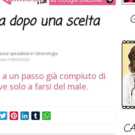
G
a dopo una scelta
essa specialista in Ginecologia
ato il
04/03/2026
 a un passo già compiuto di
rve solo a farsi del male.
acebook
Twitter
Pinterest
LinkedIn
Tumblr
WhatsApp
CA