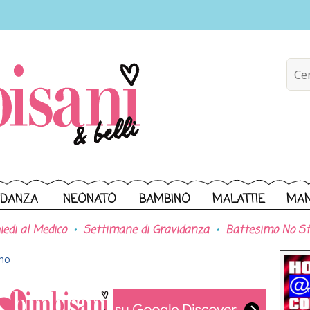
IDANZA
NEONATO
BAMBINO
MALATTIE
MA
iedi al Medico
Settimane di Gravidanza
Battesimo No St
ono