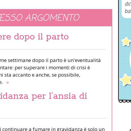
dic
ba
TESSO ARGOMENTO
ere dopo il parto
ime settimane dopo il parto è un'eventualità
tare: per superare i momenti di crisi è
i sta accanto e anche, se possibile,
e.
»
danza per l’ansia di
 di continuare a fumare in gravidanza è solo un