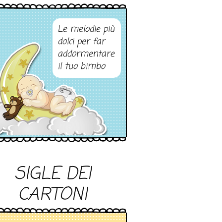
Le melodie più
dolci per far
addormentare
il tuo bimbo
SIGLE DEI
CARTONI