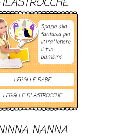
FILASTROCCHE
Spazio alla
fantasia per
intrattenere
il tuo
bambino
LEGGI LE FIABE
LEGGI LE FILASTROCCHE
NINNA NANNA