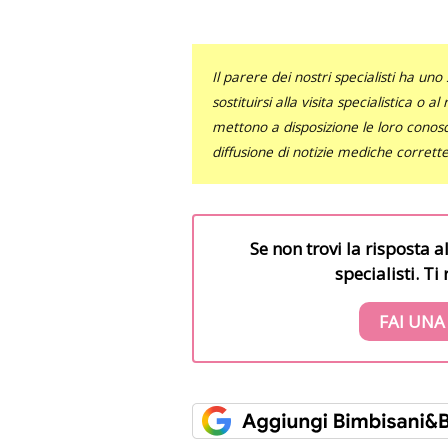
Il parere dei nostri specialisti ha 
sostituirsi alla visita specialistica o 
mettono a disposizione le loro conosce
diffusione di notizie mediche corrett
Se non trovi la risposta a
specialisti. T
FAI UNA