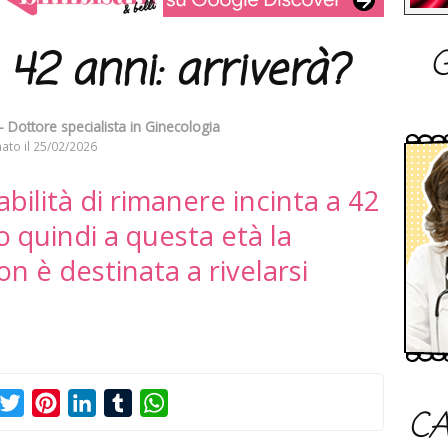
G
 42 anni: arriverà?
- Dottore specialista in Ginecologia
ato il
25/02/2026
ilità di rimanere incinta a 42
o quindi a questa età la
non è destinata a rivelarsi
acebook
Twitter
Pinterest
LinkedIn
Tumblr
WhatsApp
CA