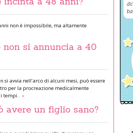
 incinta a 48 anni?
dic
ba
anni non è impossibile, ma altamente
 non si annuncia a 40
n si avvia nell'arco di alcuni mesi, può essere
ntro per la procreazione medicalmente
e i tempi.
»
ò avere un figlio sano?