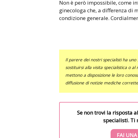
Non è però impossibile, come inf
ginecologa che, a differenza di 
condizione generale. Cordialmen
Il parere dei nostri specialisti ha 
sostituirsi alla visita specialistica o 
mettono a disposizione le loro conosce
diffusione di notizie mediche corrett
Se non trovi la risposta a
specialisti. T
FAI UNA