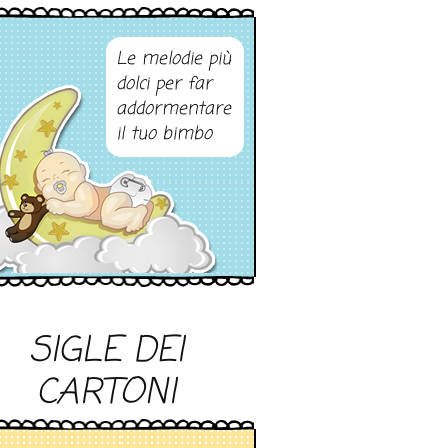
Le melodie più
dolci per far
addormentare
il tuo bimbo
SIGLE DEI
CARTONI