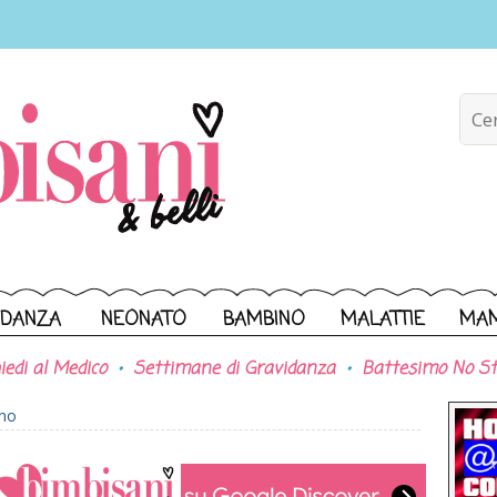
IDANZA
NEONATO
BAMBINO
MALATTIE
MA
iedi al Medico
Settimane di Gravidanza
Battesimo No St
ono