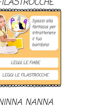
FILASTROCCHE
Spazio alla
fantasia per
intrattenere
il tuo
bambino
LEGGI LE FIABE
LEGGI LE FILASTROCCHE
NINNA NANNA