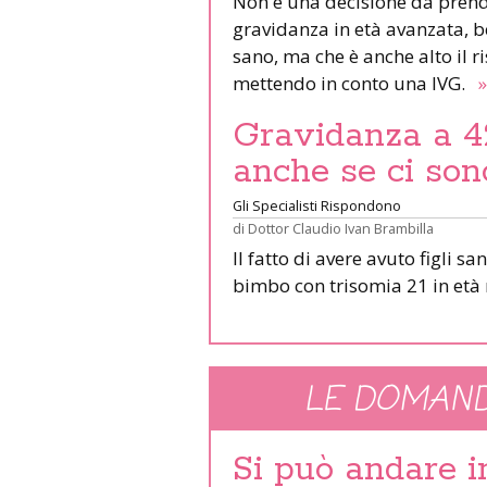
Non è una decisione da prend
gravidanza in età avanzata, 
sano, ma che è anche alto il r
mettendo in conto una IVG.
»
Gravidanza a 42
anche se ci sono
Gli Specialisti Rispondono
di
Dottor Claudio Ivan Brambilla
Il fatto di avere avuto figli s
bimbo con trisomia 21 in et
LE DOMAND
Si può andare 