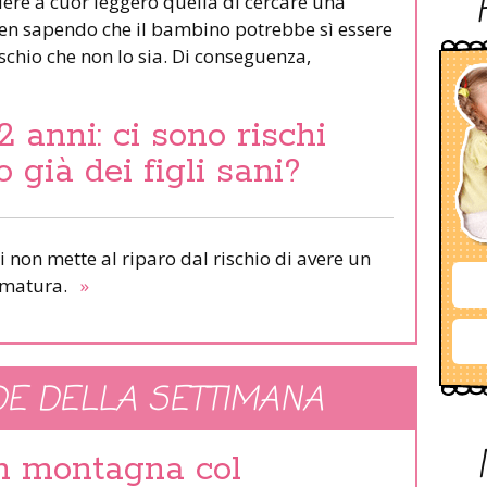
ere a cuor leggero quella di cercare una
ben sapendo che il bambino potrebbe sì essere
ischio che non lo sia. Di conseguenza,
 anni: ci sono rischi
 già dei figli sani?
ani non mette al riparo dal rischio di avere un
à matura.
»
E DELLA SETTIMANA
in montagna col