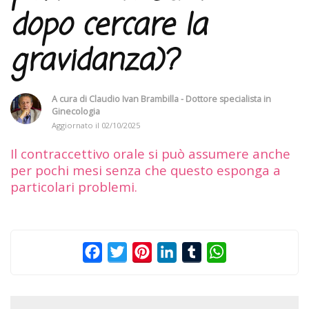
dopo cercare la
gravidanza)?
A cura di
Claudio Ivan Brambilla - Dottore specialista in
Ginecologia
Aggiornato il
02/10/2025
Il contraccettivo orale si può assumere anche
per pochi mesi senza che questo esponga a
particolari problemi.
Facebook
Twitter
Pinterest
LinkedIn
Tumblr
WhatsApp