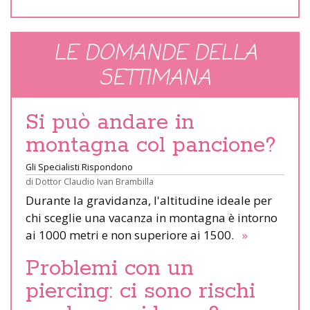
LE DOMANDE DELLA
SETTIMANA
Si può andare in
montagna col pancione?
Gli Specialisti Rispondono
di
Dottor Claudio Ivan Brambilla
Durante la gravidanza, l'altitudine ideale per
chi sceglie una vacanza in montagna è intorno
ai 1000 metri e non superiore ai 1500.
»
Problemi con un
piercing: ci sono rischi