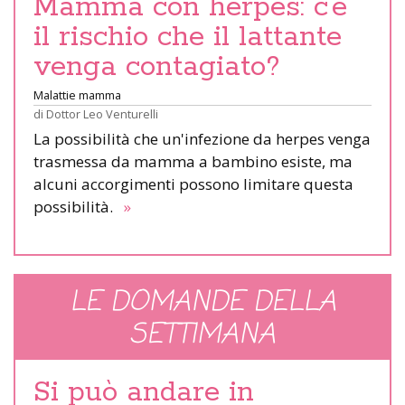
Mamma con herpes: c’è
il rischio che il lattante
venga contagiato?
Malattie mamma
di
Dottor Leo Venturelli
La possibilità che un'infezione da herpes venga
trasmessa da mamma a bambino esiste, ma
alcuni accorgimenti possono limitare questa
possibilità.
»
LE DOMANDE DELLA
SETTIMANA
Si può andare in