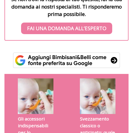
domanda ai nostri specialisti. Ti risponderemo
prima possibile.
FAI UNA DOMANDA ALL’ESPERTO
Gli accessori
Svezzamento
indispensabili
classico o
per lo
anticipato: quale