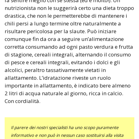
fa sentire meglio con se stessa (ed è molto!). Un
nutrizionista non le suggerirà certo una dieta troppo
drastica, che non le permetterebbe di mantenere i
chili persi a lungo termine oltre naturalmente a
risultare pericolosa per la slaute. Può iniziare
comunque fin da ora a seguire un’alimentazione
corretta consumando ad ogni pasto verdura e frutta
di stagione, cereali integrali, alternando il consumo
di pesce e cereali integrali, evitando i dolci e gli
alcolici, peraltro tassativamente vietati in
allattamento. L’idratazione riveste un ruolo
importante in allattamento, è indicato bere almeno
2 litri di acqua naturale al giorno, ricca in calcio.
Con cordialità.
Il parere dei nostri specialisti ha uno scopo puramente
informativo e non può in nessun caso sostituirsi alla visita