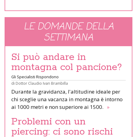
LE DOMANDE DELLA
SETTIMANA
Si può andare in
montagna col pancione?
Gli Specialisti Rispondono
di
Dottor Claudio Ivan Brambilla
Durante la gravidanza, l'altitudine ideale per
chi sceglie una vacanza in montagna è intorno
ai 1000 metri e non superiore ai 1500.
»
Problemi con un
piercing: ci sono rischi