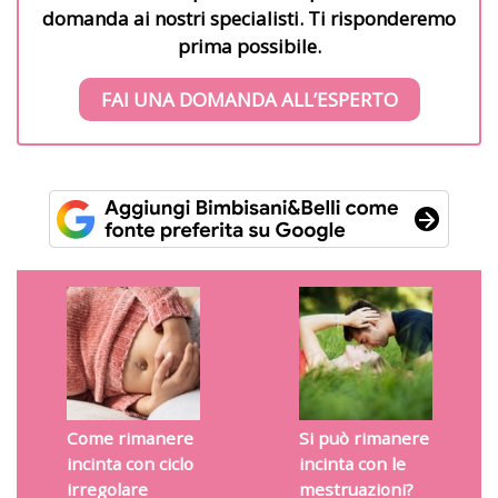
domanda ai nostri specialisti. Ti risponderemo
prima possibile.
FAI UNA DOMANDA ALL’ESPERTO
Come rimanere
Si può rimanere
incinta con ciclo
incinta con le
irregolare
mestruazioni?