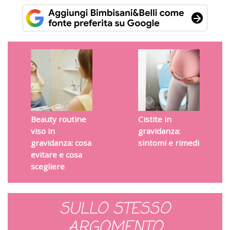
Beauty routine
Cistite in
viso in
gravidanza:
gravidanza: cosa
sintomi e rimedi
evitare e cosa
scegliere
SULLO STESSO
ARGOMENTO