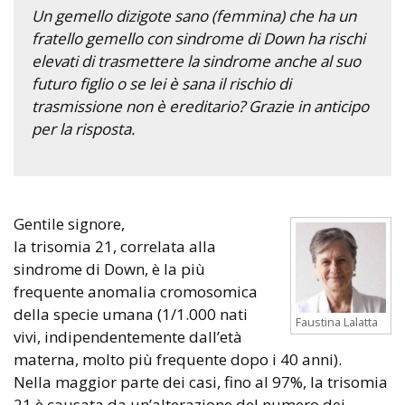
Un gemello dizigote sano (femmina) che ha un
fratello gemello con sindrome di Down ha rischi
elevati di trasmettere la sindrome anche al suo
futuro figlio o se lei è sana il rischio di
trasmissione non è ereditario? Grazie in anticipo
per la risposta.
Gentile signore,
la trisomia 21, correlata alla
sindrome di Down, è la più
frequente anomalia cromosomica
della specie umana (1/1.000 nati
Faustina Lalatta
vivi, indipendentemente dall’età
materna, molto più frequente dopo i 40 anni).
Nella maggior parte dei casi, fino al 97%, la trisomia
21 è causata da un’alterazione del numero dei