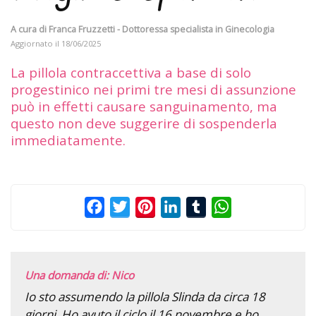
A cura di
Franca Fruzzetti - Dottoressa specialista in Ginecologia
Aggiornato il
18/06/2025
La pillola contraccettiva a base di solo
progestinico nei primi tre mesi di assunzione
può in effetti causare sanguinamento, ma
questo non deve suggerire di sospenderla
immediatamente.
Facebook
Twitter
Pinterest
LinkedIn
Tumblr
WhatsApp
Una domanda di: Nico
Io sto assumendo la pillola Slinda da circa 18
giorni. Ho avuto il ciclo il 16 novembre e ho