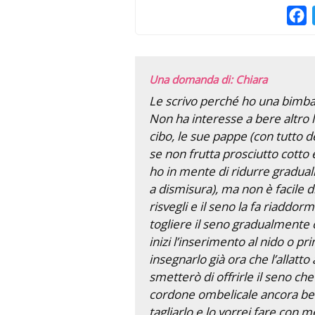
F
Una domanda di: Chiara
Le scrivo perché ho una bimba 
Non ha interesse a bere altro 
cibo, le sue pappe (con tutto d
se non frutta prosciutto cotto e
ho in mente di ridurre gradua
a dismisura), ma non è facile di
risvegli e il seno la fa riaddo
togliere il seno gradualmente 
inizi l’inserimento al nido o pr
insegnarlo già ora che l’allatt
smetterò di offrirle il seno 
cordone ombelicale ancora be
tagliarlo e lo vorrei fare con 