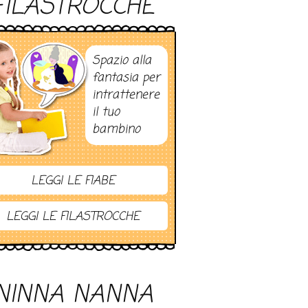
FILASTROCCHE
Spazio alla
fantasia per
intrattenere
il tuo
bambino
LEGGI LE FIABE
LEGGI LE FILASTROCCHE
NINNA NANNA