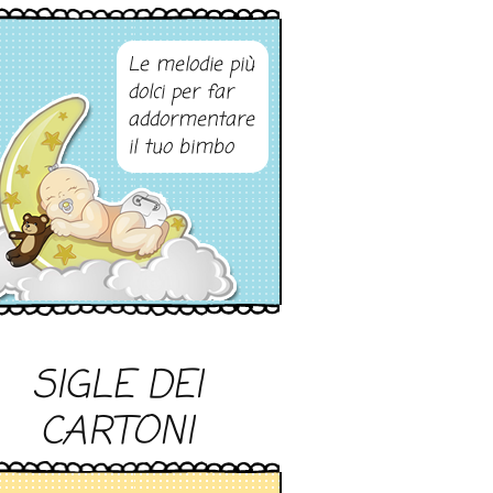
Le melodie più
dolci per far
addormentare
il tuo bimbo
SIGLE DEI
CARTONI