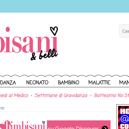
IDANZA
NEONATO
BAMBINO
MALATTIE
MA
iedi al Medico
Settimane di Gravidanza
Battesimo No St
ono