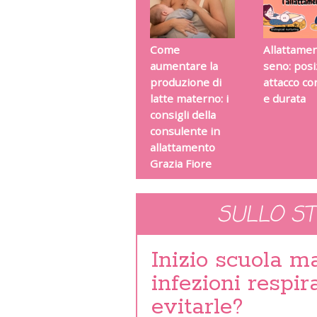
Come
Allattamen
aumentare la
seno: posi
produzione di
attacco co
latte materno: i
e durata
consigli della
consulente in
allattamento
Grazia Fiore
SULLO S
Inizio scuola ma
infezioni respir
evitarle?