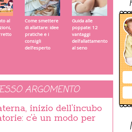
to al
Come smettere
Guida alle
zioni,
di allattare: idee
poppate: 12
rretto
pratiche e i
vantaggi
consigli
dell’allattamento
dell’esperto
al seno
TESSO ARGOMENTO
terna, inizio dell’incubo
atorie: c’è un modo per