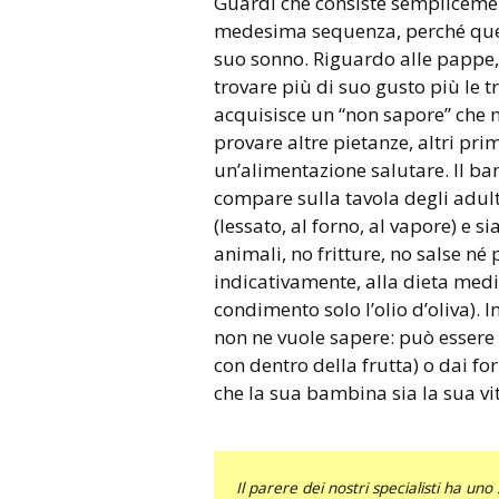
Guardi che consiste semplicement
medesima sequenza, perché quest
suo sonno. Riguardo alle pappe,
trovare più di suo gusto più le t
acquisisce un “non sapore” che n
provare altre pietanze, altri pri
un’alimentazione salutare. Il ba
compare sulla tavola degli adul
(lessato, al forno, al vapore) e 
animali, no fritture, no salse né
indicativamente, alla dieta medi
condimento solo l’olio d’oliva). I
non ne vuole sapere: può essere 
con dentro della frutta) o dai fo
che la sua bambina sia la sua vita
Il parere dei nostri specialisti ha 