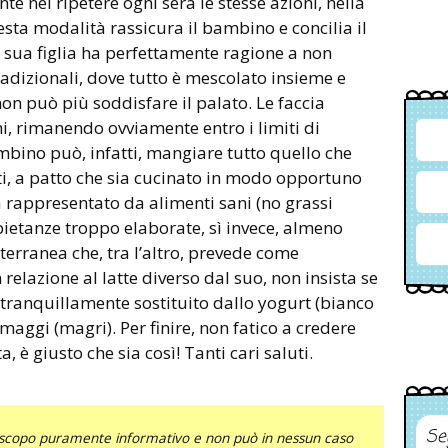
e nel ripetere ogni sera le stesse azioni, nella
a modalità rassicura il bambino e concilia il
 sua figlia ha perfettamente ragione a non
radizionali, dove tutto è mescolato insieme e
on può più soddisfare il palato. Le faccia
mi, rimanendo ovviamente entro i limiti di
mbino può, infatti, mangiare tutto quello che
ti, a patto che sia cucinato in modo opportuno
sia rappresentato da alimenti sani (no grassi
 pietanze troppo elaborate, sì invece, almeno
terranea che, tra l’altro, prevede come
n relazione al latte diverso dal suo, non insista se
tranquillamente sostituito dallo yogurt (bianco
rmaggi (magri). Per finire, non fatico a credere
, è giusto che sia così! Tanti cari saluti.
Se
uno scopo puramente informativo e non può in nessun caso