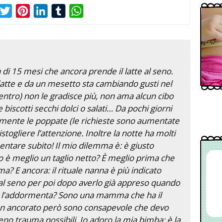
acebook
Twitter
Pinterest
LinkedIn
Tumblr
WhatsApp
di 15 mesi che ancora prende il latte al seno.
latte e da un mesetto sta cambiando gusti nel
entro) non le gradisce più, non ama alcun cibo
 biscotti secchi dolci o salati… Da pochi giorni
lmente le poppate (le richieste sono aumentate
stogliere l’attenzione. Inoltre la notte ha molti
rmentare subito! Il mio dilemma è: è giusto
o è meglio un taglio netto? È meglio prima che
ima? E ancora: il rituale nanna è più indicato
o al seno per poi dopo averlo già appreso quando
che l’addormenta? Sono una mamma che ha il
n ancorato però sono consapevole che devo
meno trauma possibili. Io adoro la mia bimba: è la