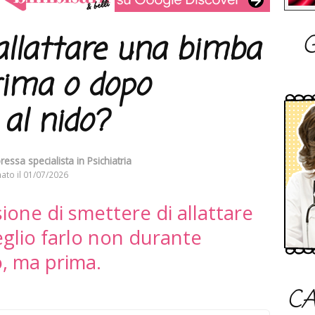
G
allattare una bimba
rima o dopo
 al nido?
essa specialista in Psichiatria
ato il
01/07/2026
sione di smettere di allattare
glio farlo non durante
o, ma prima.
CA